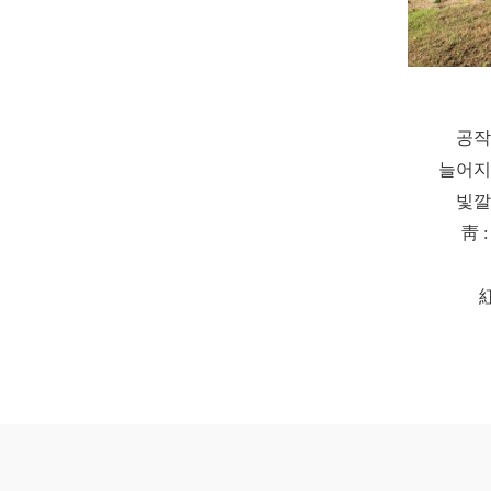
공작
늘어지
빛깔
靑 