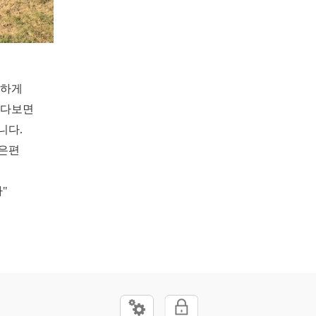
려하게
여다보면
니다.
맞은편
"