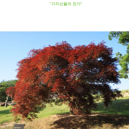
"가지선율의 찬가"