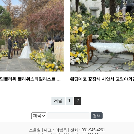
시안서 웨딩플라워 플라워스타일리스트 일산야외결혼식장 김…
처음
1
2
소울원 | 대표 : 이범욱 | 전화 : 031-945-4261