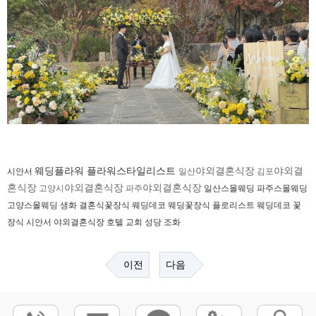
웨딩플라워 플라워스타일리스트
야외결혼식장
야외결
시안서
일산
김포
혼식장
야외결혼식장
야외결혼식장
고양시
파주
일산스몰웨딩 파주스몰웨딩
고양스몰웨딩
생화 결혼식꽃장식 웨딩데코 웨딩꽃장식 플로리스트 웨딩데코 꽃
장식
시안서
야외결혼식장
호텔 교회 성당
조화
이전
다음